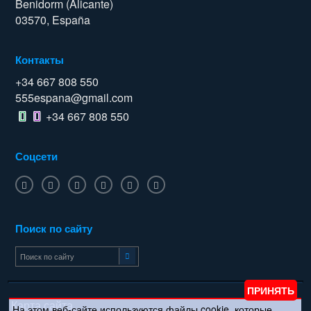
Benidorm (Alicante)
03570, España
Контакты
+34 667 808 550
555espana@gmail.com
+34 667 808 550
Соцсети
Поиск по сайту
Карта сайта
На этом веб-сайте используются файлы cookie, которые