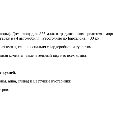
елоны). Дом
площадью 875 м.кв.
в
традиционном средиземноморск
г
араж на 4 автомобиля. Расстояние до Барселоны - 30 км.
ная кухня, главная спальня с гардеробной и туалетом.
ная комната - замечательный вид изо всех комнат.
с кухней.
оны, айва, слива) и цветущие кустарники.
тров.