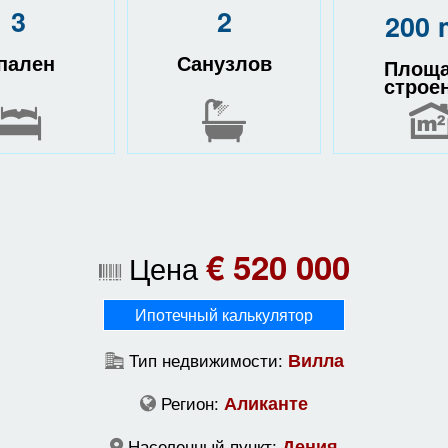
3
2
200 
пален
Санузлов
Площ
строе
€ 520 000
Цена
Ипотечный калькулятор
Тип недвижимости:
Вилла
Регион:
Аликанте
Населенный пункт:
Дения