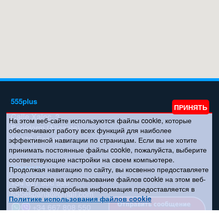
555plus
Calle Xaloc, 3
На этом веб-сайте используются файлы cookie, которые
Benidorm (Alicante)
обеспечивают работу всех функций для наиболее
03570, España
эффективной навигации по страницам. Если вы не хотите
принимать постоянные файлы cookie, пожалуйста, выберите
соответствующие настройки на своем компьютере.
Контакты
Продолжая навигацию по сайту, вы косвенно предоставляете
свое согласие на использование файлов cookie на этом веб-
+34 667 808 550
сайте. Более подробная информация предоставляется в
555espana@gmail.com
Политике использования файлов сookie
Отправить сообщение
+34 667 808 550