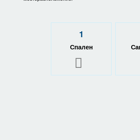
1
Спален
Са