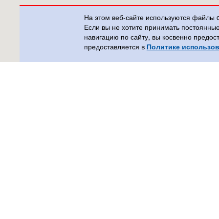
На этом веб-сайте используются файлы 
Если вы не хотите принимать постоянны
навигацию по сайту, вы косвенно предос
предоставляется в
Политике использов
555plus
Контакт
Calle Xaloc, 3
+34 667 
Benidorm (Alicante)
555espan
03570, España
+34