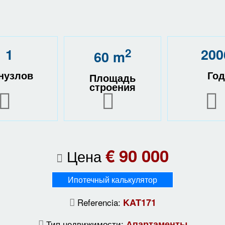
1
2
200
60 m
нузлов
Год
Площадь
строения
€ 90 000
Цена
Ипотечный калькулятор
Referencia:
KAT171
Тип недвижимости:
Апартаменты