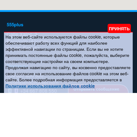
555plus
Calle Xaloc, 3
На этом веб-сайте используются файлы cookie, которые
Benidorm (Alicante)
обеспечивают работу всех функций для наиболее
03570, España
эффективной навигации по страницам. Если вы не хотите
принимать постоянные файлы cookie, пожалуйста, выберите
соответствующие настройки на своем компьютере.
Контакты
Продолжая навигацию по сайту, вы косвенно предоставляете
свое согласие на использование файлов cookie на этом веб-
+34 667 808 550
сайте. Более подробная информация предоставляется в
555espana@gmail.com
Политике использования файлов сookie
Отправить сообщение
+34 667 808 550
Соцсети