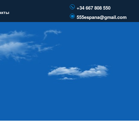
+34 667 808 550
акты
555espana@gmail.com