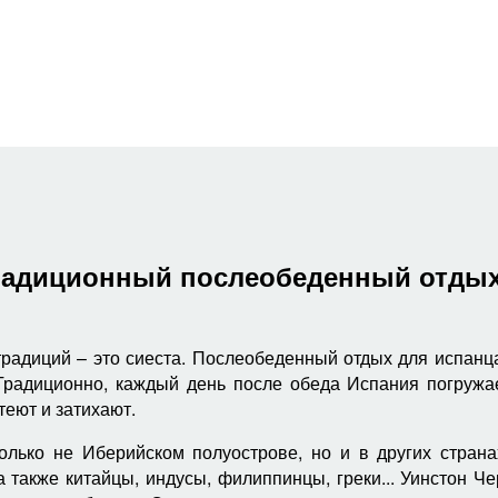
традиционный послеобеденный отдых
радиций – это сиеста. Послеобеденный отдых для испанца
 Традиционно, каждый день после обеда Испания погружа
теют и затихают.
олько не Иберийском полуострове, но и в других стран
 также китайцы, индусы, филиппинцы, греки... Уинстон Ч