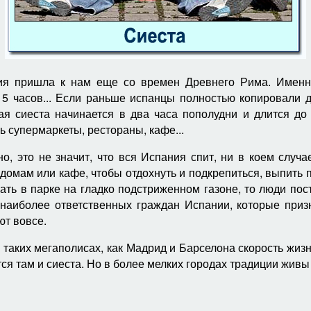
ция пришла к нам еще со времен Древнего Рима. Именн
15 часов... Если раньше испанцы полностью копировали 
ая сиеста начинается в два часа пополудни и длится до
 супермаркеты, рестораны, кафе...
но, это не значит, что вся Испания спит, ни в коем случ
домам или кафе, чтобы отдохнуть и подкрепиться, выпить п
ь в парке на гладко подстриженном газоне, то люди пост
тов наиболее ответственных граждан Испании, которые при
ют вовсе.
в таких мегаполисах, как Мадрид и Барселона скорость жиз
я там и сиеста. Но в более мелких городах традиции живы