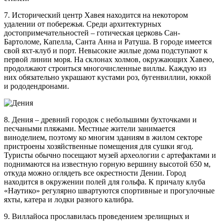
7. Исторический центр Хавея находится на некотором
удалении от побережья. Среди архитектурных
достопримечательностей – готическая церковь Сан-
Бартоломе, Капелла, Санта Анна и Ратуша. В городе имеется
свой яхт-клуб и порт. Невысокие жилые дома подступают к
первой линии моря. На склонах холмов, окружающих Хавею,
продолжают строиться многочисленные виллы. Каждую из
них обязательно украшают кустами роз, бугенвиллии, юккой
и рододендронами.
8. Дения – древний городок с небольшими бухточками и
песчаными пляжами. Местные жители занимается
виноделием, поэтому ко многим зданиям в жилом секторе
пристроены хозяйственные помещения для сушки ягод.
Туристы обычно посещают музей археологии с артефактами и
поднимаются на известную горную вершину высотой 650 м,
откуда можно оглядеть все окрестности Дении. Город
находится в окружении полей для гольфа. К причалу клуба
«Наутико» регулярно швартуются спортивные и прогулочные
яхты, катера и лодки разного калибра.
9. Виллайоса прославилась проведением зрелищных и