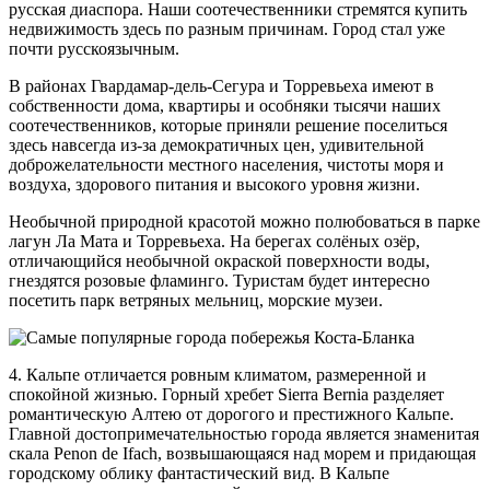
русская диаспора. Наши соотечественники стремятся купить
недвижимость здесь по разным причинам. Город стал уже
почти русскоязычным.
В районах Гвардамар-дель-Сегура и Торревьеха имеют в
собственности дома, квартиры и особняки тысячи наших
соотечественников, которые приняли решение поселиться
здесь навсегда из-за демократичных цен, удивительной
доброжелательности местного населения, чистоты моря и
воздуха, здорового питания и высокого уровня жизни.
Необычной природной красотой можно полюбоваться в парке
лагун Ла Мата и Торревьеха. На берегах солёных озёр,
отличающийся необычной окраской поверхности воды,
гнездятся розовые фламинго. Туристам будет интересно
посетить парк ветряных мельниц, морские музеи.
4. Кальпе отличается ровным климатом, размеренной и
спокойной жизнью. Горный хребет Sierra Bernia разделяет
романтическую Алтею от дорогого и престижного Кальпе.
Главной достопримечательностью города является знаменитая
скала Penon de Ifach, возвышающаяся над морем и придающая
городскому облику фантастический вид. В Кальпе