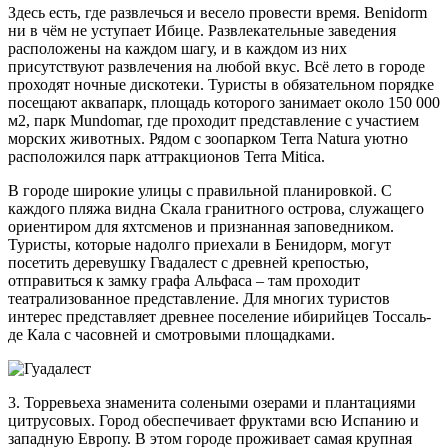
Здесь есть, где развлечься и весело провести время. Benidorm
ни в чём не уступает Ибице. Развлекательные заведения
расположены на каждом шагу, и в каждом из них
присутствуют развлечения на любой вкус. Всё лето в городе
проходят ночные дискотеки. Туристы в обязательном порядке
посещают аквапарк, площадь которого занимает около 150 000
м2, парк Mundomar, где проходит представление с участием
морских животных. Рядом с зоопарком Terra Natura уютно
расположился парк аттракционов Terra Mitica.
В городе широкие улицы с правильной планировкой. С
каждого пляжа видна Скала гранитного острова, служащего
ориентиром для яхтсменов и признанная заповедником.
Туристы, которые надолго приехали в Бенидорм, могут
посетить деревушку Гвадалест с древней крепостью,
отправиться к замку графа Альфаса – там проходит
театрализованное представление. Для многих туристов
интерес представляет древнее поселение ибирийцев Тоссаль-
де Кала с часовней и смотровыми площадками.
3. Торревьеха знаменита солеными озерами и плантациями
цитрусовых. Город обеспечивает фруктами всю Испанию и
западную Европу. В этом городе проживает самая крупная