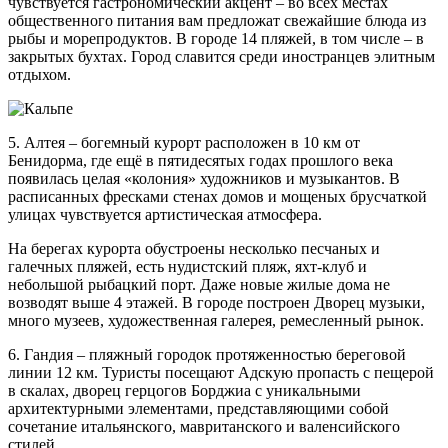
чувствуется гастрономический акцент – во всех местах
общественного питания вам предложат свежайшие блюда из
рыбы и морепродуктов. В городе 14 пляжей, в том числе – в
закрытых бухтах. Город славится среди иностранцев элитным
отдыхом.
5. Алтея – богемный курорт расположен в 10 км от
Бенидорма, где ещё в пятидесятых годах прошлого века
появилась целая «колония» художников и музыкантов. В
расписанных фресками стенах домов и мощеных брусчаткой
улицах чувствуется артистическая атмосфера.
На берегах курорта обустроены несколько песчаных и
галечных пляжей, есть нудистский пляж, яхт-клуб и
небольшой рыбацкий порт. Даже новые жилые дома не
возводят выше 4 этажей. В городе построен Дворец музыки,
много музеев, художественная галерея, ремесленный рынок.
6. Гандия – пляжный городок протяженностью береговой
линии 12 км. Туристы посещают Адскую пропасть с пещерой
в скалах, дворец герцогов Борджиа с уникальными
архитектурными элементами, представляющими собой
сочетание итальянского, мавританского и валенсийского
стилей.