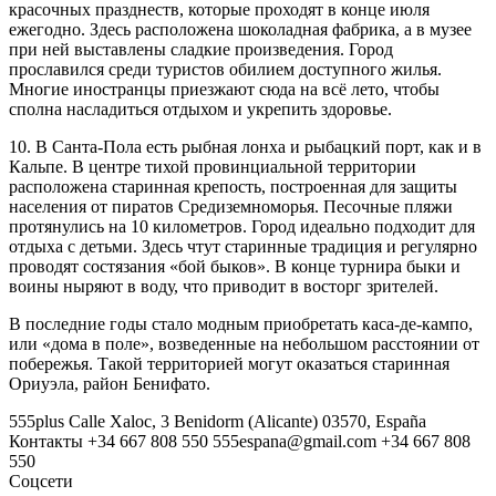
красочных празднеств, которые проходят в конце июля
ежегодно. Здесь расположена шоколадная фабрика, а в музее
при ней выставлены сладкие произведения. Город
прославился среди туристов обилием доступного жилья.
Многие иностранцы приезжают сюда на всё лето, чтобы
сполна насладиться отдыхом и укрепить здоровье.
10. В Санта-Пола есть рыбная лонха и рыбацкий порт, как и в
Кальпе. В центре тихой провинциальной территории
расположена старинная крепость, построенная для защиты
населения от пиратов Средиземноморья. Песочные пляжи
протянулись на 10 километров. Город идеально подходит для
отдыха с детьми. Здесь чтут старинные традиция и регулярно
проводят состязания «бой быков». В конце турнира быки и
воины ныряют в воду, что приводит в восторг зрителей.
В последние годы стало модным приобретать каса-де-кампо,
или «дома в поле», возведенные на небольшом расстоянии от
побережья. Такой территорией могут оказаться старинная
Ориуэла, район Бенифато.
555plus
Calle Xaloc, 3
Benidorm (Alicante)
03570, España
Контакты
+34 667 808 550
555espana@gmail.com
+34 667 808
550
Соцсети