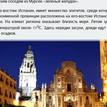
оим соседям из Мурсии «зеленый желудок».
о-востоке Испании, имеет множество эпитетов, среди ко
оименной провинции расположена на юго-востоке Испанско
и. На климат региона оказывает близость моря. Летом зд
0
мпературой около 11
С. Здесь нередки засухи, дожди идут
 осадков.