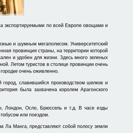
на экспортируемыми по всей Европе овощами и
изнью и шумным мегаполисом. Университетский
енная провинция страны, на территории которой
лен и удобен для жизни. Здесь много зеленых
ной. Летом туристов в столице провинции очень
 городке очень оживленно.
й город, славившийся производством шелков и
рритория была захвачена королем Арагонского
, Лондон, Осло, Брюссель и т.д. В часе езды
втобусом или поездом.
как Ла Манга, представляют собой полосу земли