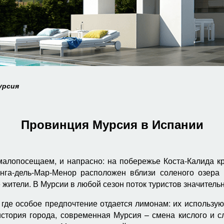
урсия
Провинция Мурсия в Испании
 малопосещаем, и напрасно: на побережье Коста-Калида к
анга-дель-Мар-Менор расположен вблизи соленого озера
жители. В Мурсии в любой сезон поток туристов значительн
 где особое предпочтение отдается лимонам: их использу
история города, современная Мурсия – смена кислого и сл