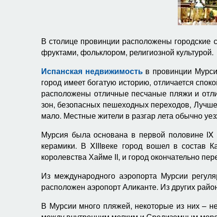
В столице провинции расположены городские 
фруктами, фольклором, религиозной культурой.
Испанская недвижимость
в провинции Мурси
город имеет богатую историю, отличается спок
расположены отличные песчаные пляжи и отли
зон, безопасных пешеходных переходов, Лучше 
мало. Местные жители в разгар лета обычно уез
Мурсия была основана в первой половине IX 
керамики. В XIIIвеке город вошел в состав 
королевства Хайме II, и город окончательно пе
Из международного аэропорта Мурсии регуляр
расположен аэропорт Аликанте. Из других райо
В Мурсии много пляжей, некоторые из них – не
между внутренним мелким и Средиземным море