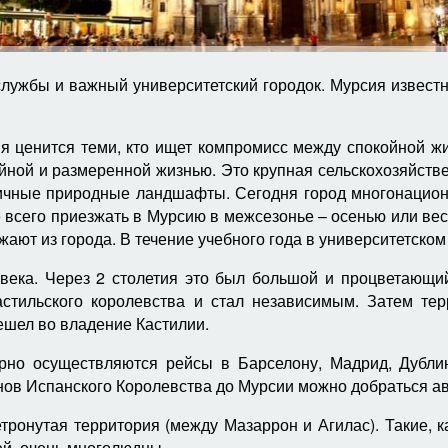
службы и важный университетский городок. Мурсия извест
я ценится теми, кто ищет компромисс между спокойной ж
ойной и размеренной жизнью. Это крупная сельскохозяйств
чные природные ландшафты. Сегодня город многонациона
всего приезжать в Мурсию в межсезонье – осенью или вес
жают из города. В течение учебного года в университетском
века. Через 2 столетия это был большой и процветающи
Кастильского королевства и стал независимым. Затем те
решел во владение Кастилии.
но осуществляются рейсы в Барселону, Мадрид, Дублин
нов Испанского Королевства до Мурсии можно добраться а
тронутая территория (между Мазаррон и Агилас). Такие, 
й, очень многолюдны.