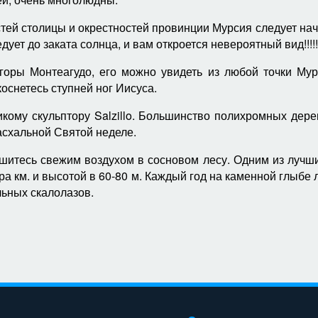
ей столицы и окрестностей провинции Мурсия следует нач
дует до заката солнца, и вам откроется невероятный вид!!!!!
оры Монтеагудо, его можно увидеть из любой точки Му
коснетесь ступней ног Иисуса.
ому скульптору Salzillo. Большинство полихромных дере
асхальной Святой неделе.
итесь свежим воздухом в сосновом лесу. Одним из лучши
ра км. и высотой в 60-80 м. Каждый год на каменной глыб
льных скалолазов.