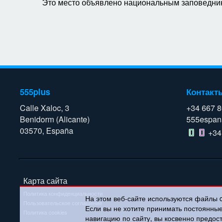
Это место объявлено национальным заповедни
555plus
Контакт
Calle Xaloc, 3
+34 667 
Benidorm (Alicante)
555espan
03570, España
+34
Карта сайта
Политика конфиденциальности
На этом веб-сайте используются файлы 
Пользовательское соглашение
Если вы не хотите принимать постоянны
Политика cookies
навигацию по сайту, вы косвенно предос