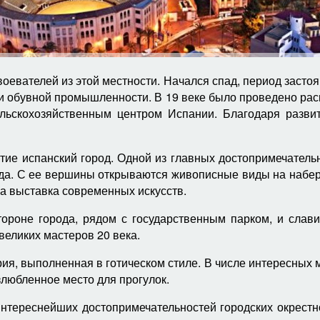
авоевателей из этой местности. Начался спад, период заст
 обувной промышленности. В 19 веке было проведено рас
ьскохозяйственным центром Испании. Благодаря развит
ие испанский город. Одной из главных достопримечательн
ода. С ее вершины открываются живописные виды на набер
на выставка современных искусств.
ороне города, рядом с государственным парком, и славит
великих мастеров 20 века.
ия, выполненная в готическом стиле. В числе интересных 
злюбленное место для прогулок.
интереснейших достопримечательностей городских окрестн