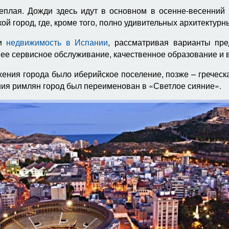
 теплая. Дожди здесь идут в основном в осенне-весенний
кой город, где, кроме того, полно удивительных архитектур
ти
недвижимость в Испании
, рассматривая варианты пре
ее сервисное обслуживание, качественное образование и 
ения города было иберийское поселение, позже – греческа
ния римлян город был переименован в «Светлое сияние».