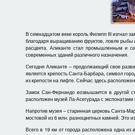
В семнадцатом веке король Филипп III изгнал з
благодаря выращиванию фруктов, ловле рыбы и
расцвета. Аликанте стал промышленным и сел
современных зданий различного назначения.
Сегодня Аликанте – продолжающий свое развит
является крепость Санта-Барбара, символ гор
из крепости на лифте. Сейчас здесь расположе
Замок Сан-Фернандо возвышается в другой ст
расположен музей Ла-Асегурада с экспонатами 
Напротив музея – старинная церковь Санта-Мар
мостовой из 6 млн. разноцветных камней. Это и
Всего в 19 км от города расположена одна из 