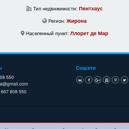
Тип недвижимости:
Пентхаус
Регион:
Жирона
Населенный пункт:
Ллорет де Мар
ы
Соцсети
808 550
a@gmail.com
 667 808 550