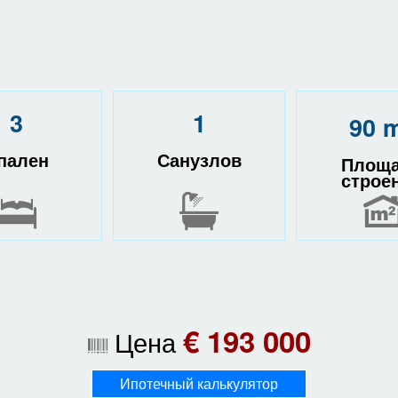
3
1
90 
пален
Санузлов
Площ
строе
€ 193 000
Цена
Ипотечный калькулятор