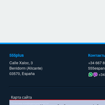
555plus
Контакт
Calle Xaloc, 3
+34 667 
Benidorm (Alicante)
555espan
03570, España
+34
Карта сайта
Политика конфиденциальности