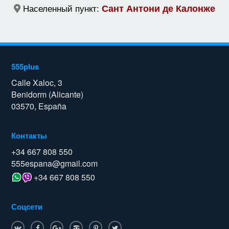
Населенный пункт:
Сант Антони де Калонже
555plus
Calle Xaloc, 3
Benidorm (Alicante)
03570, España
Контакты
+34 667 808 550
555espana@gmail.com
+34 667 808 550
Соцсети