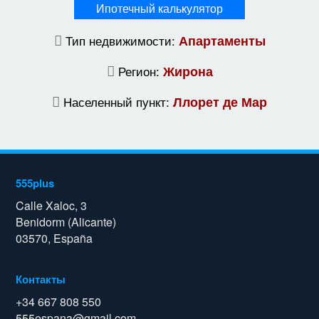
Ипотечный калькулятор
Тип недвижимости:
Апартаменты
Регион:
Жирона
Населенный пункт:
Ллорет де Мар
555plus
Calle Xaloc, 3
Benidorm (Alicante)
03570, España
Контакты
+34 667 808 550
555espana@gmail.com