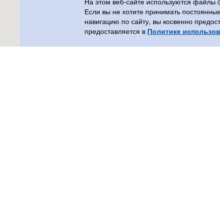
На этом веб-сайте используются файлы 
Если вы не хотите принимать постоянны
навигацию по сайту, вы косвенно предос
предоставляется в
Политике использов
555plus
Контакт
Calle Xaloc, 3
+34 667 
Benidorm (Alicante)
555espan
03570, España
+34
Карта сайта
Политика конфиденциальности