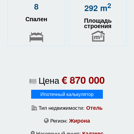
8
2
292 m
Спален
Площадь
строения
€ 870 000
Цена
Ипотечный калькулятор
Тип недвижимости:
Отель
Регион:
Жирона
Населенный пункт:
Кадакес