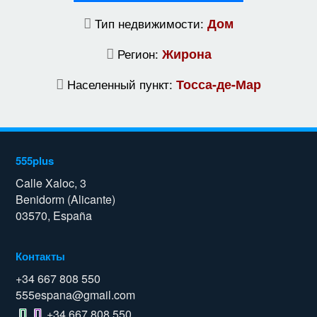
Тип недвижимости:
Дом
Регион:
Жирона
Населенный пункт:
Тосса-де-Мар
555plus
Calle Xaloc, 3
Benidorm (Alicante)
03570, España
Контакты
+34 667 808 550
555espana@gmail.com
+34 667 808 550