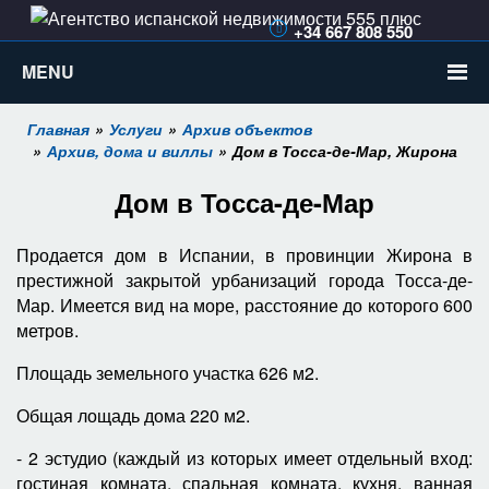
+34 667 808 550
555espana@gmail.com
MENU
Главная
Услуги
Архив объектов
Архив, дома и виллы
Дом в Тосса-де-Мар, Жирона
Дом в Тосса-де-Мар
Продается дом в Испании, в провинции Жирона в
престижной закрытой урбанизаций города Тосса-де-
Мар. Имеется вид на море, расстояние до которого 600
метров.
Площадь земельного участка 626 м2.
Общая лощадь дома 220 м2.
- 2 эстудио (каждый из которых имеет отдельный вход:
гостиная комната, спальная комната, кухня, ванная