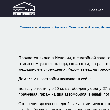
Главная
Главная
Услуги
Архив объектов
Архив, дома
Продается вилла в Испании, в спокойной зоне г
земельном участке площадью 4 сотки, на расст
медицинские учреждения. Рядом выезд на трассу
Дом 1992 г. постройки включает в себя:
Большую гостиную 50 м. кв., обеденную зону 27 м. 
прачечная, гараж на два автомобиля, винный по
Отопление д
изельное
,
двойные алюминиевые сте
шкафы, безопасная входная дверь, система сигна