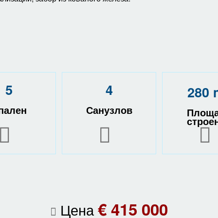
5
4
280 
пален
Санузлов
Площ
строе
€ 415 000
Цена