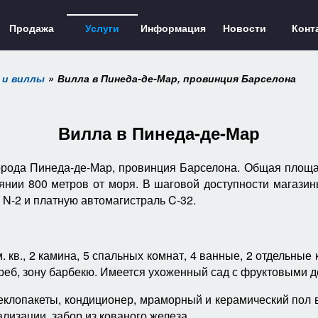
Продажа
Услуги
Информация
Новости
Конт
 и виллы
Вилла в Пинеда-де-Мар, провинция Барселона
Вилла в Пинеда-де-Мар
орода Пинеда-де-Мар, провинция Барселона. Общая площадь
оянии 800 метров от моря. В шаговой доступности магази
 N-2 и платную автомагистраль C-32.
кв., 2 камина, 5 спальных комнат, 4 ванные, 2 отдельные кух
греб, зону барбекю. Имеется ухоженный сад с фруктовыми 
клопакеты,
кондиционер, мраморный и керамический пол 
лизации, забор из кованого железа.