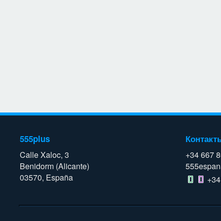
555plus
Контакт
Calle Xaloc, 3
+34 667 
Benidorm (Alicante)
555espan
03570, España
+34