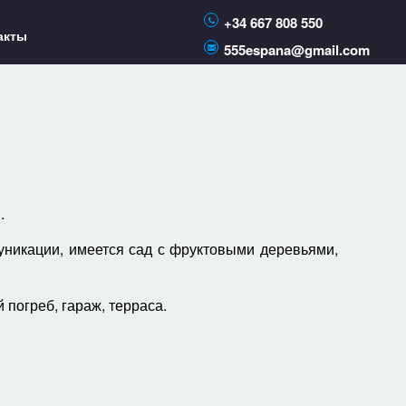
+34 667 808 550
акты
555espana@gmail.com
.
уникации, имеется сад с фруктовыми деревьями,
 погреб, гараж, терраса.