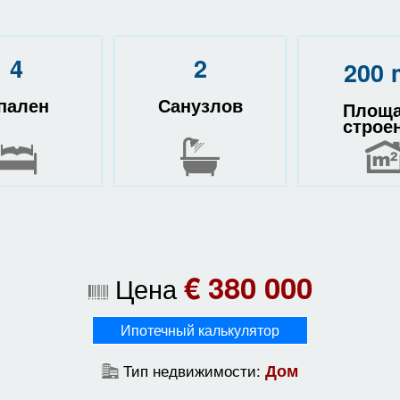
4
2
200 
пален
Санузлов
Площ
строе
€ 380 000
Цена
Ипотечный калькулятор
Тип недвижимости:
Дом