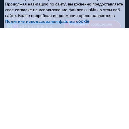
Контакты
Продолжая навигацию по сайту, вы косвенно предоставляете
свое согласие на использование файлов cookie на этом веб-
+34 667 808 550
сайте. Более подробная информация предоставляется в
555espana@gmail.com
Политике использования файлов сookie
Отправить сообщение
+34 667 808 550
Соцсети
Поиск по сайту
Карта сайта
Политика конфиденциальности
Пользовательское соглашение
Политика cookies