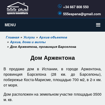
+34 667 808 550
555espana@gmail.com
MENU
Главная
Услуги
Архив объектов
Архив, дома и виллы
Дом Аржентона, провинция Барселона
Дом Аржентона
В продаже дом в Испании, в городе Аржентона,
провинция Барселона (28 км. до Барселоны),
побережье Коста-Марисме,
площадью 700 м2,
в 2-х км.
от моря.
Дом расположен на земельном участке площадью 3500
м. кв.