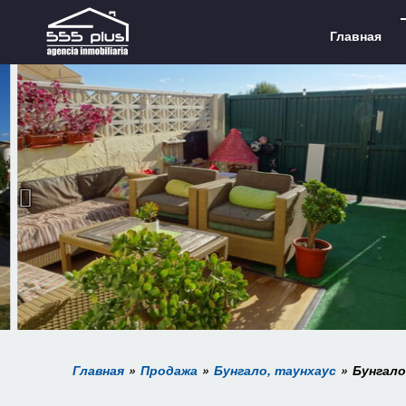
Главная
Главная
Продажа
Бунгало, таунхаус
Бунгало