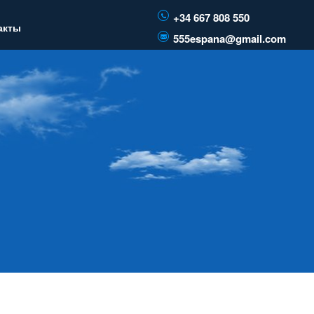
+34 667 808 550
акты
555espana@gmail.com