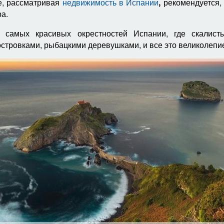
е, рассматривая
недвижимость в Испании
,
рекомендуется, 
а.
ь самых красивых окрестностей Испании, где скалис
тровками, рыбацкими деревушками, и все это великолепие