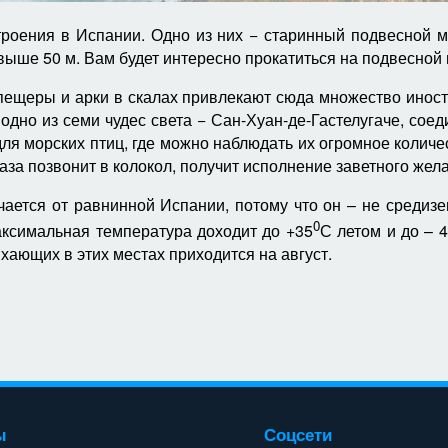
роения в Испании. Одно из них − старинный подвесной м
выше 50 м. Вам будет интересно прокатиться на подвесной
пещеры и арки в скалах привлекают сюда множество иностр
дно из семи чудес света − Сан-Хуан-де-Гастелугаче, соед
ля морских птиц, где можно наблюдать их огромное количест
аза позвонит в колокол, получит исполнение заветного жел
ется от равнинной Испании, потому что он – не средизем
0
аксимальная температура доходит до +35
С летом и до – 4
хающих в этих местах приходится на август.
ы
Соцсети