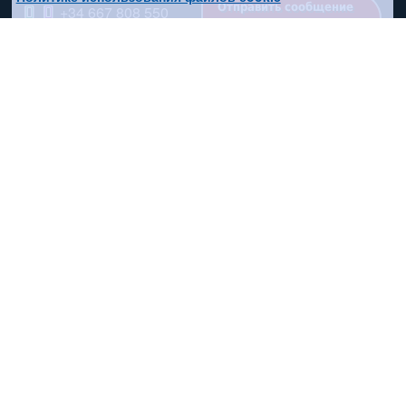
Отправить сообщение
+34 667 808 550
Соцсети
Поиск по сайту
Карта сайта
Политика конфиденциальности
Пользовательское соглашение
Политика cookies
© Copyright 2011 – 2026
Создание сайта