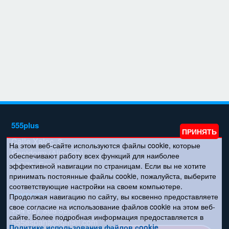
555plus
Calle Xaloc, 3
На этом веб-сайте используются файлы cookie, которые
Benidorm (Alicante)
обеспечивают работу всех функций для наиболее
03570, España
эффективной навигации по страницам. Если вы не хотите
принимать постоянные файлы cookie, пожалуйста, выберите
соответствующие настройки на своем компьютере.
Контакты
Продолжая навигацию по сайту, вы косвенно предоставляете
свое согласие на использование файлов cookie на этом веб-
+34 667 808 550
сайте. Более подробная информация предоставляется в
555espana@gmail.com
Политике использования файлов сookie