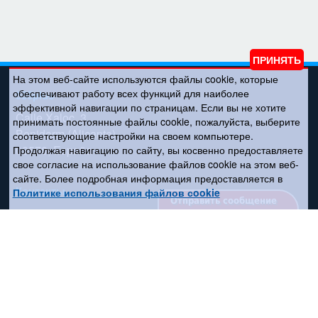
На этом веб-сайте используются файлы cookie, которые
обеспечивают работу всех функций для наиболее
555plus
эффективной навигации по страницам. Если вы не хотите
Calle Xaloc, 3
принимать постоянные файлы cookie, пожалуйста, выберите
Benidorm (Alicante)
соответствующие настройки на своем компьютере.
03570, España
Продолжая навигацию по сайту, вы косвенно предоставляете
свое согласие на использование файлов cookie на этом веб-
сайте. Более подробная информация предоставляется в
Контакты
Политике использования файлов сookie
Отправить сообщение
+34 667 808 550
555espana@gmail.com
+34 667 808 550
Соцсети