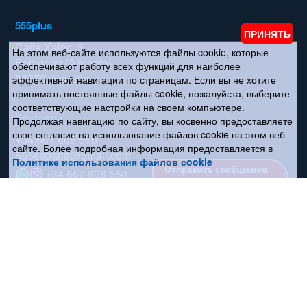
555plus
Calle Xaloc, 3
На этом веб-сайте используются файлы cookie, которые
Benidorm (Alicante)
обеспечивают работу всех функций для наиболее
03570, España
эффективной навигации по страницам. Если вы не хотите
принимать постоянные файлы cookie, пожалуйста, выберите
соответствующие настройки на своем компьютере.
Контакты
Продолжая навигацию по сайту, вы косвенно предоставляете
свое согласие на использование файлов cookie на этом веб-
+34 667 808 550
сайте. Более подробная информация предоставляется в
555espana@gmail.com
Политике использования файлов сookie
Отправить сообщение
+34 667 808 550
Соцсети
Поиск по сайту